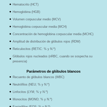
Hematocrito (HCT)
Hemoglobina (HGB)
Volumen corpuscular medio (MCV)
Hemoglobina corpuscular media (MCH)
Concentración de hemoglobina corpuscular media (MCHC)
Amplitud de distribución de glóbulos rojos (RDW)
Reticulocitos (RETIC: % y N.º)
Glóbulos rojos nucleados (nRBC, cuando se sospecha su
presencia)
Parámetros de glóbulos blancos
Recuento de glóbulos blancos (WBC)
Neutrófilos (NEU; % y N.º)
Linfocitos (LYM; % y N.º)
Monocitos (MONO; % y N.º)
Eosinófilos (EOS; % y N.º)