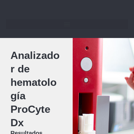
Ir
al
contenido
Analizado
r de
hematolo
gía
ProCyte
Dx
Resultados